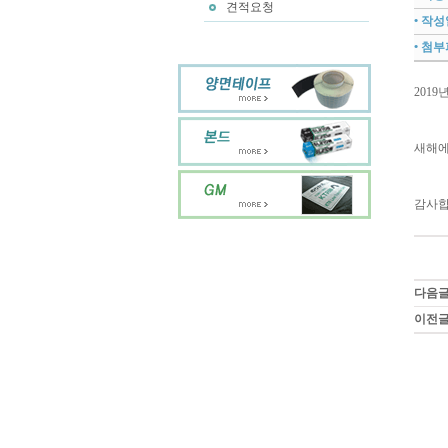
견적요청
• 작
• 첨
201
새해에
감사합
다음
이전